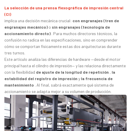
La selección de una prensa flexográfica de impresión central
(CI)
implica una decisión mecánica crucial:
con engranajes (tren de
engranajes mecánico)
o
sin engranajes (tecnología de
accionamiento directo)
. Para muchos directores técnicos, la
confusión no radica en las especificaciones, sino en comprender
cómo se comportan físicamente estas dos arquitecturas durante
tres turnos.
Este artículo analiza las diferencias de hardware —desde el motor
principal hasta el cilindro de impresión— y las relaciona directamente
con la flexibilidad
de ajuste de la longitud de repetición
,
la
estabilidad del registro de impresión
y
la frecuencia de
mantenimiento
. Al final, sabrá exactamente qué sistema de
accionamiento se adapta mejor a su volumen de producción.