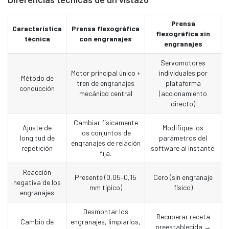
Prensa
Característica
Prensa flexográfica
flexográfica sin
técnica
con engranajes
engranajes
Servomotores
Motor principal único +
individuales por
Método de
tren de engranajes
plataforma
conducción
mecánico central
(accionamiento
directo)
Cambiar físicamente
Ajuste de
Modifique los
los conjuntos de
longitud de
parámetros del
engranajes de relación
repetición
software al instante.
fija.
Reacción
Presente (0,05–0,15
Cero (sin engranaje
negativa de los
mm típico)
físico)
engranajes
Desmontar los
Recuperar receta
Cambio de
engranajes, limpiarlos,
preestablecida →